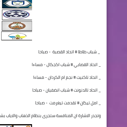
_ شباب طاطا # اتحاد القصبة - صباحا
_ اتحاد القصابي # شباب اكجكال - مساءا
_ اتحاد تاكنيت # نجم ام الكردان - مساءا
_ اتحاد تالدنونت # شباب انضفيان - صباحا
_ امل تيكان # تقدمت تيغرمت - صباحا
وتجدر الاشارة ان المنافسة ستجرى بنظام الذهاب والاياب بشكل موازي 