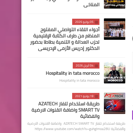
المناخي
05 يوليو 2026
أجواء اللقاء التواصلي المفتوح
المنظم من طرف الكتابة الإقليمية
لحزب العدالة و التنمية بطاطا بحضور
الدكتور إدريس الأزمي الإدريسي
04 أبريل 2026
Hospitality in tata morocco
Hospitality in tata morocco
19 يونيو 2021
طريقة استخدام تلفاز AZATECH
SMART TV واضافة القنوات الارضية
والفضائية
طريقة استخدام تلفاز AZATECH SMART TV واضافة القنوات الارضية
والفضائية https://www.youtube.com/watch?v=guhgImoa28U