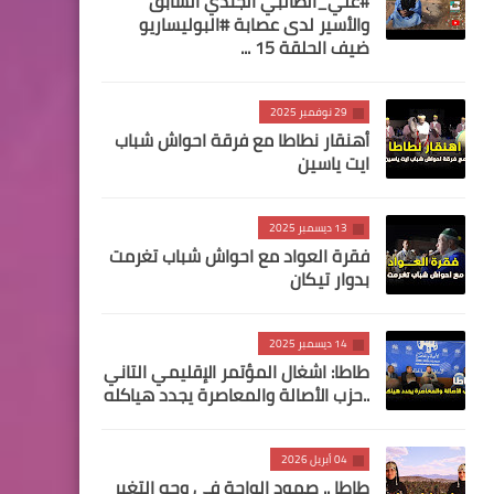
#علي_الطالبي الجندي السابق
والأسير لدى عصابة #البوليساريو
ضيف الحلقة 15 ...
29 نوفمبر 2025
أهنقار نطاطا مع فرقة احواش شباب
ايت ياسين
13 ديسمبر 2025
فقرة العواد مع احواش شباب تغرمت
بدوار تيكان
14 ديسمبر 2025
طاطا: اشغال المؤتمر الإقليمي التاني
..حزب الأصالة والمعاصرة يجدد هياكله
04 أبريل 2026
طاطا .. صمود الواحة في وجه التغير