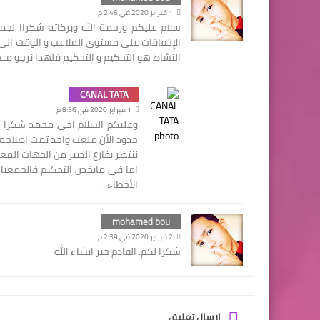
1 فبراير 2020 في 2:46 م
سلام عليكم ورحمة الله وبركاته شكراا لج
الإخفاقات على مستوى الملاعب و الوقت الى 
النشاط هو التحكيم و التحكيم فلهدا نرجو منكم توف
CANAL TATA
1 فبراير 2020 في 8:56 م
وعليكم السلام اخي محمد شكرا ا
حدود الأن ملعب واحد تمت اصلاحه
ننتضر بفارغ الصبر من الجهات المعن
اما في مايخص التحكيم فالجمعيات 
الأخطاء .
mohamed bou
2 فبراير 2020 في 2:39 م
شكرا لكم. القادم خير انشاء الله
إرسال تعليق