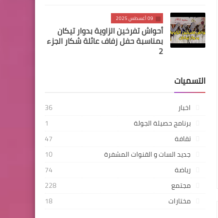
09 أغسطس 2025
أحواش تفرخين الزاوية بدوار تيكان
بمناسبة حفل زفاف عائلة شكار الجزء
2
التسميات
اخبار
36
برنامج حصيلة الجولة
1
تقافة
47
جديد السات و القنوات المشفرة
10
رياضة
74
مجتمع
228
مختارات
18