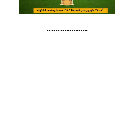
***********************