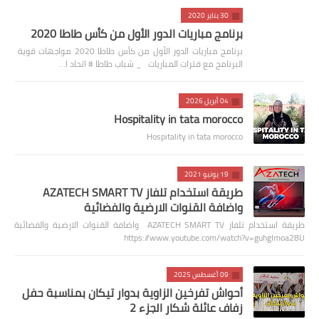
30 يناير 2020
برنامج مباريات الدور الأول من كأس طاطا 2020
برنامج مباريات الدور الأول من كأس طاطا 2020 مواجهات قوية
البرنامج مع فترات المباريات _ شباب طاطا # اتحاد ا…
04 أبريل 2026
Hospitality in tata morocco
Hospitality in tata morocco
19 يونيو 2021
طريقة استخدام تلفاز AZATECH SMART TV
واضافة القنوات الارضية والفضائية
طريقة استخدام تلفاز AZATECH SMART TV واضافة القنوات الارضية والفضائية
https://www.youtube.com/watch?v=guhgImoa28U
09 أغسطس 2025
أحواش تفرخين الزاوية بدوار تيكان بمناسبة حفل
زفاف عائلة شكار الجزء 2