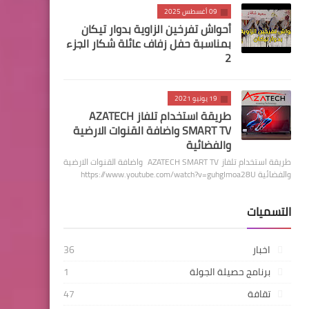
09 أغسطس 2025
أحواش تفرخين الزاوية بدوار تيكان
بمناسبة حفل زفاف عائلة شكار الجزء
2
19 يونيو 2021
طريقة استخدام تلفاز AZATECH
SMART TV واضافة القنوات الارضية
والفضائية
طريقة استخدام تلفاز AZATECH SMART TV واضافة القنوات الارضية
والفضائية https://www.youtube.com/watch?v=guhgImoa28U
التسميات
اخبار
36
برنامج حصيلة الجولة
1
تقافة
47