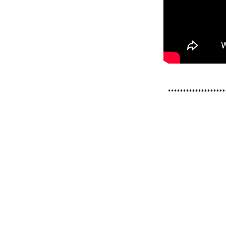
*******************