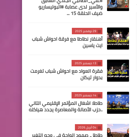
#علي_الطالبي الجندي السابق
والأسير لدى عصابة #البوليساريو
ضيف الحلقة 15 ...
29 نوفمبر 2025
أهنقار نطاطا مع فرقة احواش شباب
ايت ياسين
13 ديسمبر 2025
فقرة العواد مع احواش شباب تغرمت
بدوار تيكان
14 ديسمبر 2025
طاطا: اشغال المؤتمر الإقليمي التاني
..حزب الأصالة والمعاصرة يجدد هياكله
04 أبريل 2026
طاطا .. صمود الواحة في وجه التغير