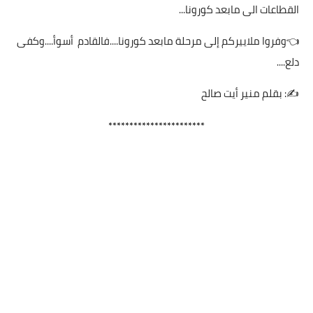
القطاعات الى مابعد كورونا...
👈وفروا ملاييركم إلى مرحلة مابعد كورونا....فالقادم أسوأ....وكفى
دلع....
✍: بقلم منير أيت صالح
***********************