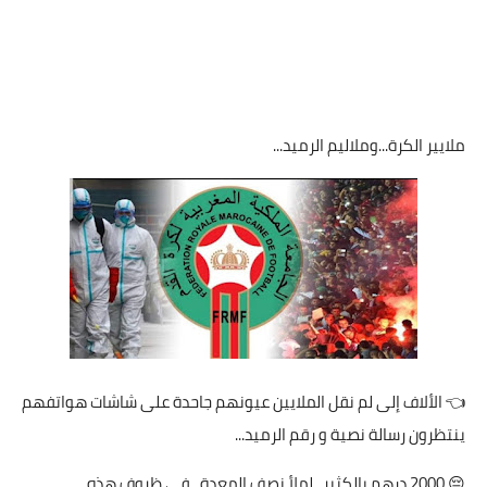
ملايير الكرة...وملاليم الرميد...
👈 الألاف إلى لم نقل الملايين عيونهم جاحدة على شاشات هواتفهم
ينتظرون رسالة نصية و رقم الرميد...
😔 2000 درهم بالكثير...لملأ نصف المعدة...في ظروف هذه