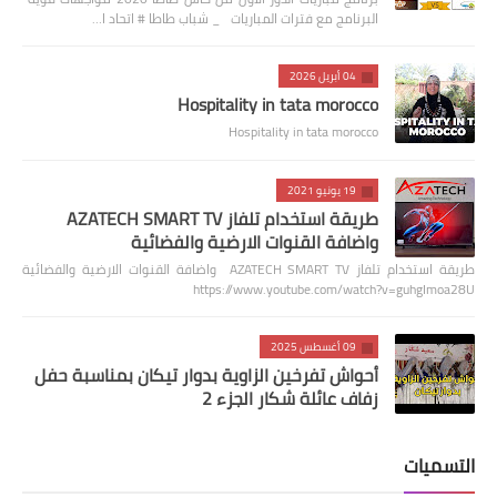
البرنامج مع فترات المباريات _ شباب طاطا # اتحاد ا…
04 أبريل 2026
Hospitality in tata morocco
Hospitality in tata morocco
19 يونيو 2021
طريقة استخدام تلفاز AZATECH SMART TV
واضافة القنوات الارضية والفضائية
طريقة استخدام تلفاز AZATECH SMART TV واضافة القنوات الارضية والفضائية
https://www.youtube.com/watch?v=guhgImoa28U
09 أغسطس 2025
أحواش تفرخين الزاوية بدوار تيكان بمناسبة حفل
زفاف عائلة شكار الجزء 2
التسميات