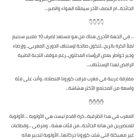
الجائحة...ام النصف الأخر سيملأه الهواء والصبر...
👇👇👇👇
... في الجهة الأخرى هناك من هو مستعد لصرف 10 ملايير سنتيم
لملأ الكرة بالريح...لتكون صالحة لإستناف الدوري المغربي...وإرضاء
وجبر خواطر بعض الرؤساء المدللون...رغم موقف اللجنة الطبية
الرافض لهذا الإستئناف....
مفارقة غريبة في مغرب مزقت كورونا اقتصاده...وأتت على فئة
واسعة من المجتمع الأكثر هشاشة...
✋✋✋✋
المغرب في هذا الظرفية...كرة القدم ليست هي الأولوية ....الأولوية
للمتضررين من هاته الجائحة...من فئات هشة... ومرضى ...وقطاعات
غير مهيكلة التي شلت كورونا حركاتها...الأولوية لتدبير هاته