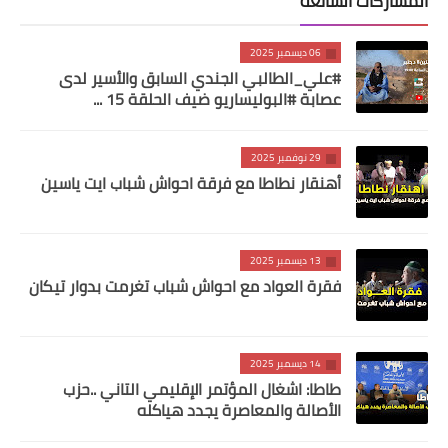
المشاركات الشائعة
06 ديسمبر 2025
#علي_الطالبي الجندي السابق والأسير لدى
عصابة #البوليساريو ضيف الحلقة 15 ...
29 نوفمبر 2025
أهنقار نطاطا مع فرقة احواش شباب ايت ياسين
13 ديسمبر 2025
فقرة العواد مع احواش شباب تغرمت بدوار تيكان
14 ديسمبر 2025
طاطا: اشغال المؤتمر الإقليمي التاني ..حزب
الأصالة والمعاصرة يجدد هياكله