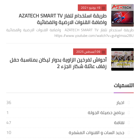
19 يونيو 2021
طريقة استخدام تلفاز AZATECH SMART TV
واضافة القنوات الارضية والفضائية
طريقة استخدام تلفاز AZATECH SMART TV واضافة القنوات الارضية والفضائية
https://www.youtube.com/watch?v=guhgImoa28U
09 أغسطس 2025
أحواش تفرخين الزاوية بدوار تيكان بمناسبة حفل
زفاف عائلة شكار الجزء 2
التسميات
اخبار
36
برنامج حصيلة الجولة
1
تقافة
47
جديد السات و القنوات المشفرة
10