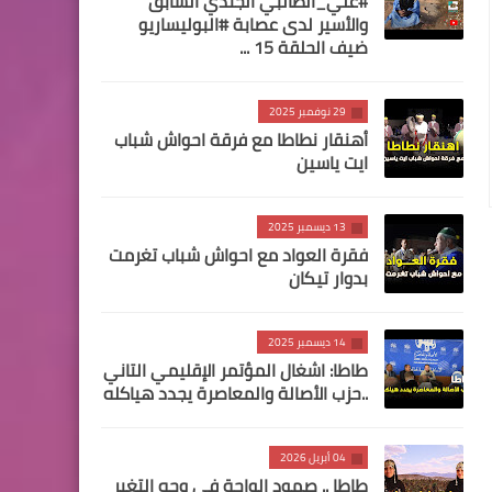
#علي_الطالبي الجندي السابق
والأسير لدى عصابة #البوليساريو
ضيف الحلقة 15 ...
29 نوفمبر 2025
أهنقار نطاطا مع فرقة احواش شباب
ايت ياسين
13 ديسمبر 2025
فقرة العواد مع احواش شباب تغرمت
بدوار تيكان
14 ديسمبر 2025
طاطا: اشغال المؤتمر الإقليمي التاني
..حزب الأصالة والمعاصرة يجدد هياكله
04 أبريل 2026
طاطا .. صمود الواحة في وجه التغير