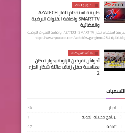
19 يونيو 2021
طريقة استخدام تلفاز AZATECH
SMART TV واضافة القنوات الارضية
والفضائية
طريقة استخدام تلفاز AZATECH SMART TV واضافة القنوات الارضية
والفضائية https://www.youtube.com/watch?v=guhgImoa28U
09 أغسطس 2025
أحواش تفرخين الزاوية بدوار تيكان
بمناسبة حفل زفاف عائلة شكار الجزء
2
التسميات
اخبار
36
برنامج حصيلة الجولة
1
تقافة
47