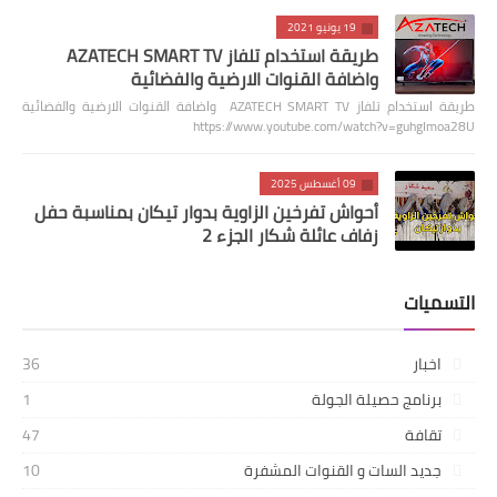
19 يونيو 2021
طريقة استخدام تلفاز AZATECH SMART TV
واضافة القنوات الارضية والفضائية
طريقة استخدام تلفاز AZATECH SMART TV واضافة القنوات الارضية والفضائية
https://www.youtube.com/watch?v=guhgImoa28U
09 أغسطس 2025
أحواش تفرخين الزاوية بدوار تيكان بمناسبة حفل
زفاف عائلة شكار الجزء 2
التسميات
اخبار
36
برنامج حصيلة الجولة
1
تقافة
47
جديد السات و القنوات المشفرة
10