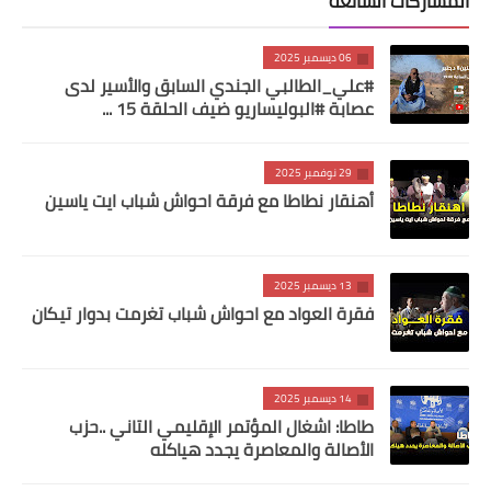
المشاركات الشائعة
06 ديسمبر 2025
#علي_الطالبي الجندي السابق والأسير لدى
عصابة #البوليساريو ضيف الحلقة 15 ...
29 نوفمبر 2025
أهنقار نطاطا مع فرقة احواش شباب ايت ياسين
13 ديسمبر 2025
فقرة العواد مع احواش شباب تغرمت بدوار تيكان
14 ديسمبر 2025
طاطا: اشغال المؤتمر الإقليمي التاني ..حزب
الأصالة والمعاصرة يجدد هياكله