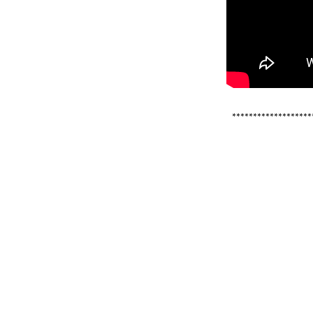
*******************