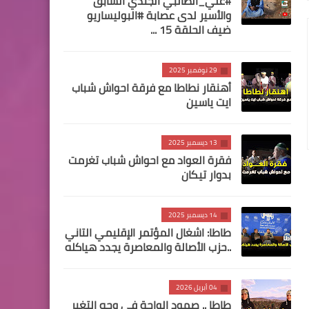
#علي_الطالبي الجندي السابق
والأسير لدى عصابة #البوليساريو
ضيف الحلقة 15 ...
29 نوفمبر 2025
أهنقار نطاطا مع فرقة احواش شباب
ايت ياسين
13 ديسمبر 2025
فقرة العواد مع احواش شباب تغرمت
بدوار تيكان
14 ديسمبر 2025
طاطا: اشغال المؤتمر الإقليمي التاني
..حزب الأصالة والمعاصرة يجدد هياكله
04 أبريل 2026
طاطا .. صمود الواحة في وجه التغير