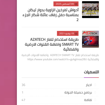
09 أغسطس 2025
أحواش تفرخين الزاوية بدوار تيكان
بمناسبة حفل زفاف عائلة شكار الجزء
2
19 يونيو 2021
طريقة استخدام تلفاز AZATECH
SMART TV واضافة القنوات الارضية
والفضائية
طريقة استخدام تلفاز AZATECH SMART TV واضافة القنوات الارضية
والفضائية https://www.youtube.com/watch?v=guhgImoa28U
التسميات
اخبار
36
برنامج حصيلة الجولة
1
تقافة
47