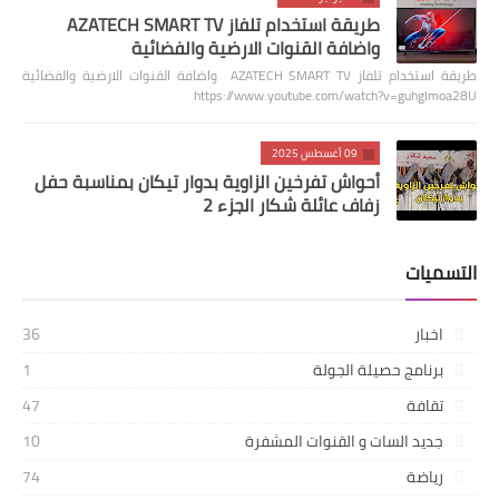
طريقة استخدام تلفاز AZATECH SMART TV
واضافة القنوات الارضية والفضائية
طريقة استخدام تلفاز AZATECH SMART TV واضافة القنوات الارضية والفضائية
https://www.youtube.com/watch?v=guhgImoa28U
09 أغسطس 2025
أحواش تفرخين الزاوية بدوار تيكان بمناسبة حفل
زفاف عائلة شكار الجزء 2
التسميات
اخبار
36
برنامج حصيلة الجولة
1
تقافة
47
جديد السات و القنوات المشفرة
10
رياضة
74