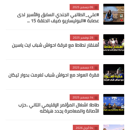
06 ديسمبر 2025
#علي_الطالبي الجندي السابق والأسير لدى
عصابة #البوليساريو ضيف الحلقة 15 ...
29 نوفمبر 2025
أهنقار نطاطا مع فرقة احواش شباب ايت ياسين
13 ديسمبر 2025
فقرة العواد مع احواش شباب تغرمت بدوار تيكان
14 ديسمبر 2025
طاطا: اشغال المؤتمر الإقليمي التاني ..حزب
الأصالة والمعاصرة يجدد هياكله
04 أبريل 2026